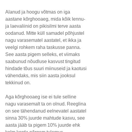
Alanud ja hoogu võtmas on iga 
aastane kõrghooaeg, mida kõik lennu- 
ja laevaliinid on pikisilmi terve aasta 
oodanud. Mitte küll samadel põhjustel 
nagu varasematel aastatel, et ikka ja 
veelgi rohkem raha taskusse panna. 
See aasta pigem selleks, et viimaks 
saabunud nõudluse kasvust tingitud 
hindade tõus suuri miinuseid ja kaotusi 
vähendaks, mis siin aasta jooksul 
tekkinud on.
Aga kõrghooaeg ise ei tule selline 
nagu varasemalt ta on olnud. Reeglina 
on see tähendanud eelnevatel aastatel 
sinna 30% juurde mahtude kasvu, see 
aasta jääb ta pigem 10% juurde ehk 