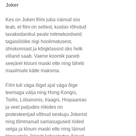
Joker
Kes on Jokeri filmi juba näinud siis 
teab, et film on sellest, kuidas rõhutud 
tavakodanikul peale mitmekordseid 
tagasilööke riigi hoolimatusest, 
ühiskonnast ja kõrgklassist üks hetk 
villand saab. Vaene koomik paneb 
seejärel klouni maski ette ning läheb 
maailmale kätte maksma.
Film tuli väga õigel ajal väga õige 
teemaga välja ning Hong Kongis, 
Tsiilis, Liibanonis, Iraagis, Hispaanias 
ja veel paljudes riikides on 
protesteerijad võtnud eeskuju Jokerist 
ning tõmmanud samasugused riided 
selga ja klouni maski ette ning läinud 