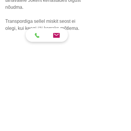
tänavatele Jokerit kehastades õigust 
nõudma.
Transpordiga sellel miskit seost ei 
olegi, kui keegi jäi korraks mõtlema.
Kalev Kirt
Müügijuht
Flameko Forwarding
+372 535 000 10
kalev@flameko.ee
www.flamekofr.com