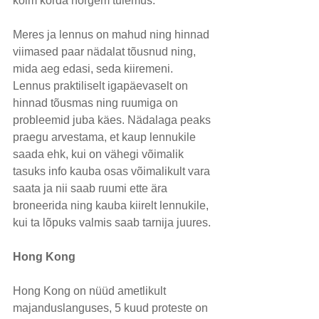
kolm korda nõrgem tulemus.
Meres ja lennus on mahud ning hinnad 
viimased paar nädalat tõusnud ning, 
mida aeg edasi, seda kiiremeni. 
Lennus praktiliselt igapäevaselt on 
hinnad tõusmas ning ruumiga on 
probleemid juba käes. Nädalaga peaks 
praegu arvestama, et kaup lennukile 
saada ehk, kui on vähegi võimalik 
tasuks info kauba osas võimalikult vara 
saata ja nii saab ruumi ette ära 
broneerida ning kauba kiirelt lennukile, 
kui ta lõpuks valmis saab tarnija juures.
Hong Kong
Hong Kong on nüüd ametlikult 
majanduslanguses, 5 kuud proteste on 