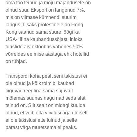
oma töö teinud ja mõju majandusele on 
olnud suur. Eksport on langenud 7%, 
mis on viimase kümnendi suurim 
langus. Lisaks protestidele on Hong 
Kong saanud sama suure löögi ka 
USA-Hiina kaubandussõjast. Infoks 
turistide arv oktoobris vähenes 50% 
võrreldes eelmise aastaga ehk hotellid 
on tühjad.
Transpordi koha pealt seni takistusi ei 
ole olnud ja kõik toimib, kaubad 
liiguvad reeglina sama sujuvalt 
mõlemas suunas nagu nad seda alati 
teinud on. Siit sealt on midagi kuulda 
olnud, et võib olla viivitusi aga üldiselt 
ei ole takistusi ette tulnud ja selle 
pärast väga muretsema ei peaks.