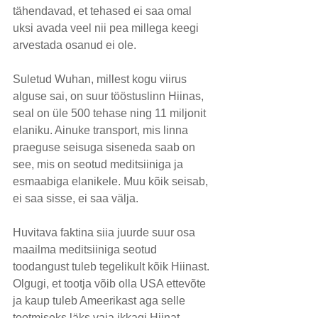
tähendavad, et tehased ei saa omal 
uksi avada veel nii pea millega keegi 
arvestada osanud ei ole.
Suletud Wuhan, millest kogu viirus 
alguse sai, on suur tööstuslinn Hiinas, 
seal on üle 500 tehase ning 11 miljonit 
elaniku. Ainuke transport, mis linna 
praeguse seisuga siseneda saab on 
see, mis on seotud meditsiiniga ja 
esmaabiga elanikele. Muu kõik seisab, 
ei saa sisse, ei saa välja.
Huvitava faktina siia juurde suur osa 
maailma meditsiiniga seotud 
toodangust tuleb tegelikult kõik Hiinast. 
Olgugi, et tootja võib olla USA ettevõte 
ja kaup tuleb Ameerikast aga selle 
tootmiseks läks vaja ikkagi Hiinat. 