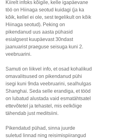
Kiirelt infoks kõigile, kelle igapäevane 
töö on Hiinaga seotud kuidagi (ja ka 
kõik, kellel ei ole, sest tegelikult on kõik 
Hiinaga seotud). Peking on 
pikendanud uus aasta pühasid 
esialgsest kuupäevast 30ndast 
jaanuarist praeguse seisuga kuni 2. 
veebruarini.
Samuti on liikvel info, et osad kohalikud 
omavalitsused on pikendanud pühi 
isegi kuni 9nda veebruarini, sealhulgas 
Shanghai. Seda selle erandiga, et tööd 
on lubatud alustada vaid esmatähtsatel 
ettevõtetel ja tehastel, mis eelkõige 
tähendab just meditsiini.
Pikendatud pühad, sinna juurde 
suletud linnad ning reisimispiirangud 