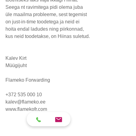
Seega nt ravimitega pidi olema juba 
üle maailma probleeme, sest tegemist 
on just-in-time toodetega ja neid ei 
hoita endal ladudes ning piirkonnad, 
kus neid toodetakse, on Hiinas suletud.
Kalev Kirt
Müügijuht
Flameko Forwarding
+372 535 000 10
kalev@flameko.ee
www.flamekofr.com