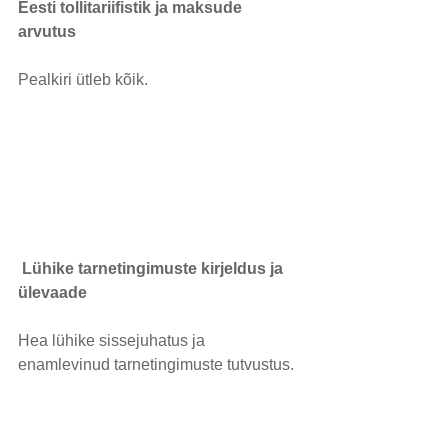
Eesti tollitariifistik ja maksude 
arvutus
Pealkiri ütleb kõik.
Lühike tarnetingimuste kirjeldus ja 
ülevaade
Hea lühike sissejuhatus ja 
enamlevinud tarnetingimuste tutvustus.