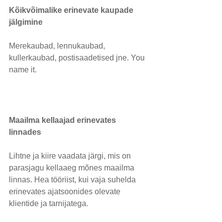
Kõikvõimalike erinevate kaupade 
jälgimine
Merekaubad, lennukaubad, 
kullerkaubad, postisaadetised jne. You 
name it.
Maailma kellaajad erinevates 
linnades
Lihtne ja kiire vaadata järgi, mis on 
parasjagu kellaaeg mõnes maailma 
linnas. Hea tööriist, kui vaja suhelda 
erinevates ajatsoonides olevate 
klientide ja tarnijatega.