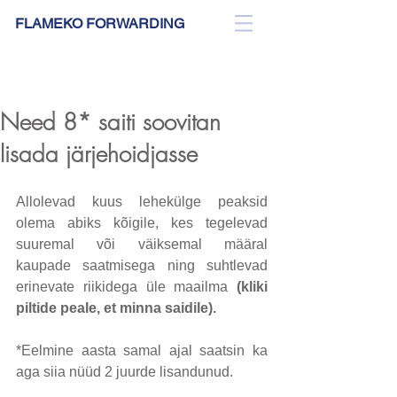
FLAMEKO FORWARDING
BLOG
Need 8* saiti soovitan
lisada järjehoidjasse
Allolevad kuus lehekülge peaksid 
olema abiks kõigile, kes tegelevad 
suuremal või väiksemal määral 
kaupade saatmisega ning suhtlevad 
erinevate riikidega üle maailma 
(kliki 
piltide peale, et minna saidile).
*Eelmine aasta samal ajal saatsin ka 
aga siia nüüd 2 juurde lisandunud.