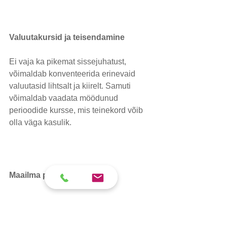
Valuutakursid ja teisendamine
Ei vaja ka pikemat sissejuhatust, 
võimaldab konventeerida erinevaid 
valuutasid lihtsalt ja kiirelt. Samuti 
võimaldab vaadata möödunud 
perioodide kursse, mis teinekord võib 
olla väga kasulik.
Maailma pühad
Siit leiab lihtsalt ja kiirelt info maailma 
erinevate riikide pühade osas koos 
selgitava infoga.