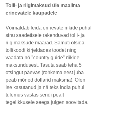
Tolli- ja riigimaksud üle maailma 
erinevatele kaupadele
Võimaldab leida erinevate riikide puhul 
sinu saadetisele rakenduvad tolli- ja 
riigimaksude määrad. Samuti otsida 
tollikoodi kirjeldades toodet ning 
vaadata nö "country guide" riikide 
maksundusest. Tasuta saab teha 5 
otsingut päevas (rohkema eest juba 
peab mõned dollarid maksma). Olen 
ise kasutanud ja näiteks India puhul 
tulemus vastas sendi pealt 
tegelikkusele seega julgen soovitada.