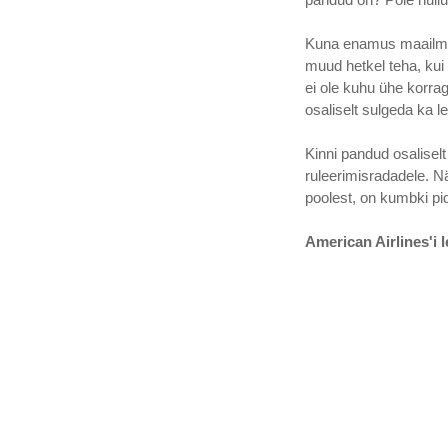
Kuna enamus maailma re
muud hetkel teha, kui 
ei ole kuhu ühe korrag
osaliselt sulgeda ka 
Kinni pandud osalisel
ruleerimisradadele. N
poolest, on kumbki pi
American Airlines'i 