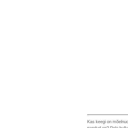
Kas keegi on mõelnud 
pandud on? Pole hullu