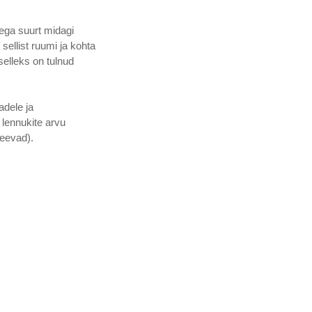
ega suurt midagi 
sellist ruumi ja kohta 
selleks on tulnud 
dele ja 
lennukite arvu 
teevad).