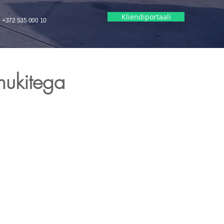
Kliendiportaali
REQUEST QUOTE
+372 535 000 10
nukitega