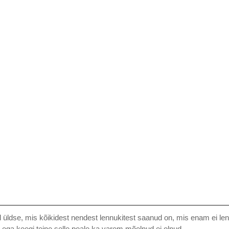
üldse, mis kõikidest nendest lennukitest saanud on, mis enam ei len
 ega keegi teine selle peale ka varem mõelnud ei olnud.