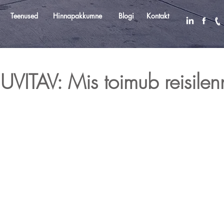
Teenused
Services
Hinnapakkumne
Rate request
Blogi
Contact
Kontakt
ITAV: Mis toimub reisilen