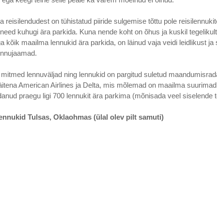
isilendudest on tühistatud piiride sulgemise tõttu pole reisilennukit
need kuhugi ära parkida. Kuna nende koht on õhus ja kuskil tegelikult 
a kõik maailma lennukid ära parkida, on läinud vaja veidi leidlikust ja 
lennujaamad.
t mitmed lennuväljad ning lennukid on pargitud suletud maandumisrada
äitena American Airlines ja Delta, mis mõlemad on maailma suurimad 
danud praegu ligi 700 lennukit ära parkima (mõnisada veel siselende 
lennukid Tulsas, Oklaohmas (ülal olev pilt samuti)