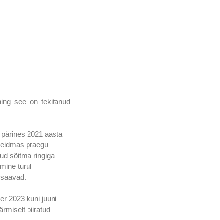
ng see on tekitanud 
 pärines 2021 aasta 
 leidmas praegu 
ud sõitma ringiga 
mine turul 
 saavad.
 2023 kuni juuni 
miselt piiratud 