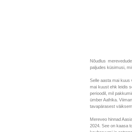
Nõudlus merevedudes
paljudes küsimusi, mi
Selle aasta mai kuus
mai kuust ehk leidis s
perioodil, mil pakkumi
ümber Aafrika. Viiman
tavapärasest väiksem,
Mereveo hinnad Aasia
2024. See on kaasa to