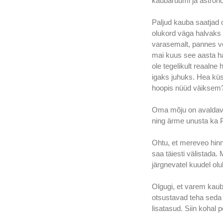
kaubaruumi ja astron
Paljud kauba saatjad o
olukord väga halvaks
varasemalt, pannes vee
mai kuus see aasta h
ole tegelikult reaalne
igaks juhuks. Hea küs
hoopis nüüd väiksem
Oma mõju on avaldavad
ning ärme unusta ka P
Ohtu, et mereveo hinn
saa täiesti välistada.
järgnevatel kuudel olu
Olgugi, et varem kauba
otsustavad teha seda 
lisatasud. Siin kohal