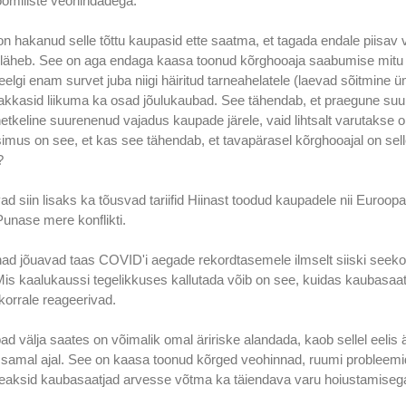
oomiliste veohindadega.
n hakanud selle tõttu kaupasid ette saatma, et tagada endale piisav v
 läheb. See on aga endaga kaasa toonud kõrghooaja saabumise mitu k
lgi enam survet juba niigi häiritud tarneahelatele (laevad sõitmine ü
akkasid liikuma ka osad jõulukaubad. See tähendab, et praegune suu
 hetkeline suurenenud vajadus kaupade järele, vaid lihtsalt varutakse 
imus on see, et kas see tähendab, et tavapärasel kõrghooajal on selle
?
 siin lisaks ka tõusvad tariifid Hiinast toodud kaupadele nii Euroop
unase mere konflikti.
ad jõuavad taas COVID'i aegade rekordtasemele ilmselt siiski seekord
 Mis kaalukaussi tegelikkuses kallutada võib on see, kuidas kaubasaatj
korrale reageerivad.
d välja saates on võimalik omal äririske alandada, kaob sellel eelis ä
samal ajal. See on kaasa toonud kõrged veohinnad, ruumi probleemid 
 peaksid kaubasaatjad arvesse võtma ka täiendava varu hoiustamisega