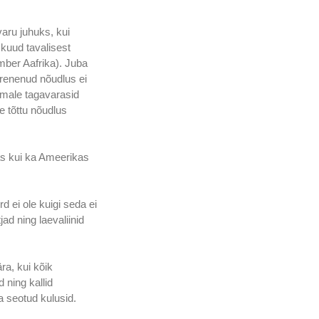
aru juhuks, kui 
uud tavalisest 
mber Aafrika). Juba 
renenud nõudlus ei 
omale tagavarasid 
 tõttu nõudlus 
as kui ka Ameerikas 
 ei ole kuigi seda ei 
ad ning laevaliinid 
ra, kui kõik 
ning kallid 
 seotud kulusid.