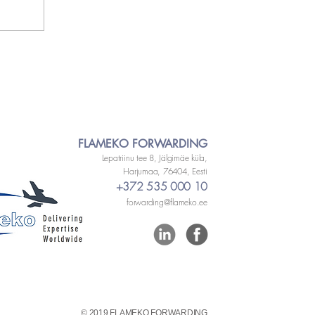
FLAMEKO FORWARDING
Lepatriinu tee 8, Jälgimäe küla,
Harjumaa, 76404, Eesti
+372 535 000 10
forwarding@flameko.ee
© 2019 FLAMEKO FORWARDING