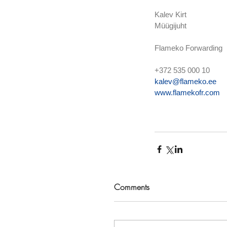
Kalev Kirt
Müügijuht
Flameko Forwarding
+372 535 000 10
kalev@flameko.ee
www.flamekofr.com
Comments