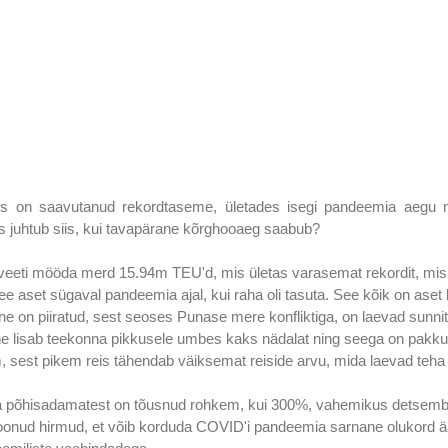
 on saavutanud rekordtaseme, ületades isegi pandeemia aegu ni
s juhtub siis, kui tavapärane kõrghooaeg saabub?
 veeti mööda merd 15.94m TEU'd, mis ületas varasemat rekordit, mis
ee aset sügaval pandeemia ajal, kui raha oli tasuta. See kõik on aset
ne on piiratud, sest seoses Punase mere konfliktiga, on laevad sunnit
e lisab teekonna pikkusele umbes kaks nädalat ning seega on pakku
 sest pikem reis tähendab väiksemat reiside arvu, mida laevad teha
 põhisadamatest on tõusnud rohkem, kui 300%, vahemikus detsember
onud hirmud, et võib korduda COVID'i pandeemia sarnane olukord äär