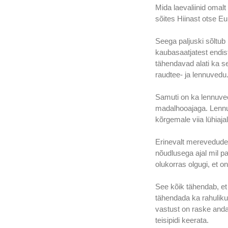
Mida laevaliinid omal
sõites Hiinast otse 
Seega paljuski sõltu
kaubasaatjatest endis
tähendavad alati ka se
raudtee- ja lennuvedu.
Samuti on ka lennuveo
madalhooajaga. Lennuv
kõrgemale viia lühiajal
Erinevalt merevedudes
nõudlusega ajal mil pa
olukorras olgugi, et 
See kõik tähendab, et 
tähendada ka rahuliku
vastust on raske anda
teisipidi keerata.