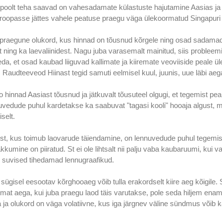
t poolt teha saavad on vahesadamate külastuste hajutamine Aasias ja
Euroopasse jättes vahele peatuse praegu väga ülekoormatud Singapur
b praegune olukord, kus hinnad on tõusnud kõrgele ning osad sadama
t ning ka laevaliinidest. Nagu juba varasemalt mainitud, siis proble
da, et osad kaubad liiguvad kallimate ja kiiremate veoviiside peale ül
 Raudteeveod Hiinast tegid samuti eelmisel kuul, juunis, uue läbi aeg
 hinnad Aasiast tõusnud ja jätkuvalt tõusuteel olgugi, et tegemist p
edude puhul kardetakse ka saabuvat "tagasi kooli" hooaja algust, mi
iselt.
t, kus toimub laovarude täiendamine, on lennuvedude puhul tegemist
kkumine on piiratud. St ei ole lihtsalt nii palju vaba kaubaruumi, kui 
on suvised tihedamad lennugraafikud.
sügisel eesootav kõrghooaeg võib tulla erakordselt kiire aeg kõigile.
mat aega, kui juba praegu laod täis varutakse, pole seda hiljem enam
 ja olukord on väga volatiivne, kus iga järgnev väline sündmus võib k