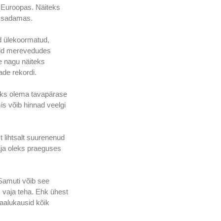
 Euroopas. Näiteks 
i sadamas.
d ülekoormatud, 
emid merevedudes 
e nagu näiteks 
ade rekordi.
eaks olema tavapärase 
s võib hinnad veelgi 
 lihtsalt suurenenud 
vaja oleks praeguses 
 Samuti võib see 
 vaja teha. Ehk ühest 
aalukausid kõik 