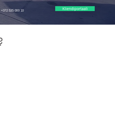
Kliendiportaali
REQUEST QUOTE
+372 535 000 10
?