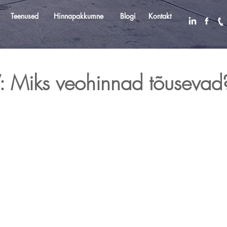
Teenused
Services
Hinnapakkumne
Rate request
Blogi
Contact
Kontakt
: Miks veohinnad tõusevad