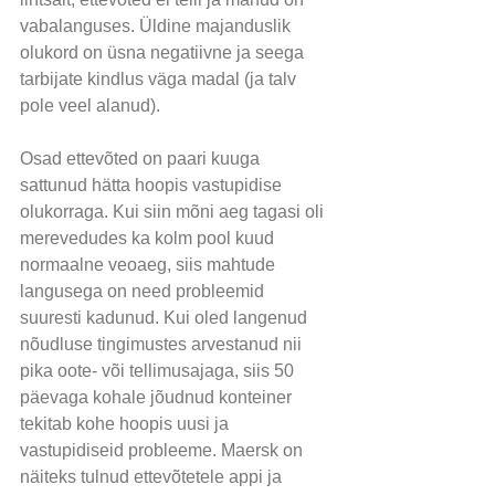
vabalanguses. Üldine majanduslik 
olukord on üsna negatiivne ja seega 
tarbijate kindlus väga madal (ja talv 
pole veel alanud).
Osad ettevõted on paari kuuga 
sattunud hätta hoopis vastupidise 
olukorraga. Kui siin mõni aeg tagasi oli 
merevedudes ka kolm pool kuud 
normaalne veoaeg, siis mahtude 
langusega on need probleemid 
suuresti kadunud. Kui oled langenud 
nõudluse tingimustes arvestanud nii 
pika oote- või tellimusajaga, siis 50 
päevaga kohale jõudnud konteiner 
tekitab kohe hoopis uusi ja 
vastupidiseid probleeme. Maersk on 
näiteks tulnud ettevõtetele appi ja 