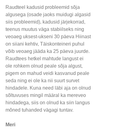
Raudteel kadusid probleemid sõja 
algusega (osade jaoks muidugi algasid 
siis probleemid), kadusid järjekorrad, 
teenus muutus väga stabiilseks ning 
veoaeg uksest-ukseni 30 päeva Hiinast 
on siiani kehtiv, Täiskonteineri puhul 
võib veoaeg jääda ka 25 päeva juurde. 
Raudtees hetkel mahtude langust ei 
ole rohkem olnud peale sõja algust, 
pigem on mahud veidi kasvanud peale 
seda ning ei ole ka nii suurt survet 
hindadele. Kuna need läbi aja on olnud 
sõltuvuses mingil määral ka mereveo 
hindadega, siis on olnud ka siin langus 
mõned tuhanded vägagi tuntav.
Meri