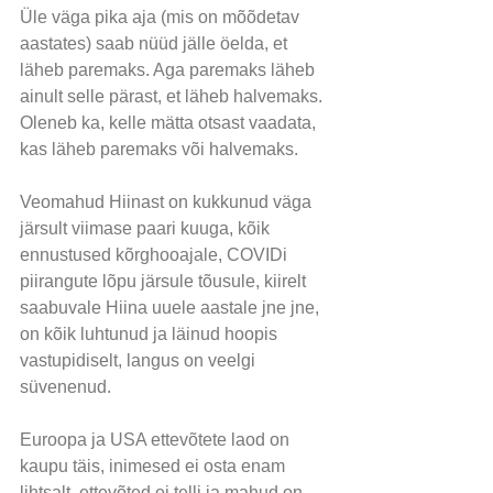
Üle väga pika aja (mis on mõõdetav 
aastates) saab nüüd jälle öelda, et 
läheb paremaks. Aga paremaks läheb 
ainult selle pärast, et läheb halvemaks. 
Oleneb ka, kelle mätta otsast vaadata, 
kas läheb paremaks või halvemaks.
Veomahud Hiinast on kukkunud väga 
järsult viimase paari kuuga, kõik 
ennustused kõrghooajale, COVIDi 
piirangute lõpu järsule tõusule, kiirelt 
saabuvale Hiina uuele aastale jne jne, 
on kõik luhtunud ja läinud hoopis 
vastupidiselt, langus on veelgi 
süvenenud.
Euroopa ja USA ettevõtete laod on 
kaupu täis, inimesed ei osta enam 
lihtsalt, ettevõted ei telli ja mahud on 