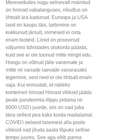
Merevedudes nagu eelnevalt mainitud 
on hinnad vabalanguses, nõudlus on 
lihtsalt ära kadunud. Euroopa ja USA 
laod on kaupu täis, tarbimine on 
kukkunud järsult, inimesed ei osta 
enam tooteid. Liinid on proovinud 
väljumisi tühistades olukorda päästa, 
kuid see ei ole toonud mitte mingit edu. 
Hoogu on võtnud jälle vanemate ja 
mitte nii vanade laevade vanarauaks 
tegemine, sest neid ei ole lihtsalt enam 
vaja. Kui ennustati, et näiteks 
konteineri hinnad Hiinast võiksid jääda 
peale pandeemia lõppu pidama nii 
6000 USD'i juurde, siis on nad juba 
täna sellest pea kaks korda madalamal. 
COVID'i eelsest tasemest alla poole 
võiksid nad jõuda aasta lõpuks sellise 
tempo juures. See aga võib panna 