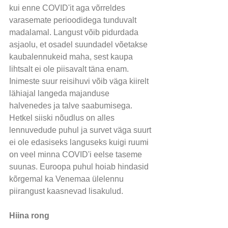
kui enne COVID'it aga võrreldes 
varasemate perioodidega tunduvalt 
madalamal. Langust võib pidurdada 
asjaolu, et osadel suundadel võetakse 
kaubalennukeid maha, sest kaupa 
lihtsalt ei ole piisavalt täna enam. 
Inimeste suur reisihuvi võib väga kiirelt 
lähiajal langeda majanduse 
halvenedes ja talve saabumisega. 
Hetkel siiski nõudlus on alles 
lennuvedude puhul ja survet väga suurt 
ei ole edasiseks languseks kuigi ruumi 
on veel minna COVID'i eelse taseme 
suunas. Euroopa puhul hoiab hindasid 
kõrgemal ka Venemaa ülelennu 
piirangust kaasnevad lisakulud.
Hiina rong