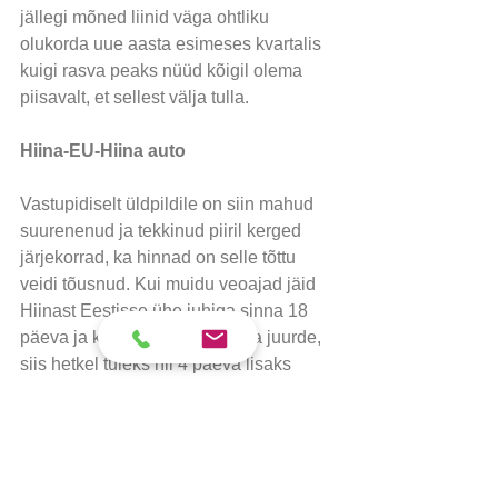
jällegi mõned liinid väga ohtliku 
olukorda uue aasta esimeses kvartalis 
kuigi rasva peaks nüüd kõigil olema 
piisavalt, et sellest välja tulla.
Hiina-EU-Hiina auto
Vastupidiselt üldpildile on siin mahud 
suurenenud ja tekkinud piiril kerged 
järjekorrad, ka hinnad on selle tõttu 
veidi tõusnud. Kui muidu veoajad jäid 
Hiinast Eestisse ühe juhiga sinna 18 
päeva ja kahe juhiga 14 päeva juurde, 
siis hetkel tuleks nii 4 päeva lisaks 
arvestada. Autodega liigub Euroopa 
suunal palju akusid ja COVID'diga 
seotud kaupasid nagu näiteks kiirtestid. 
Kuna lennuveo hinnad on langenud, 
jookseb praegu auto tasuvuspiir kuskil 