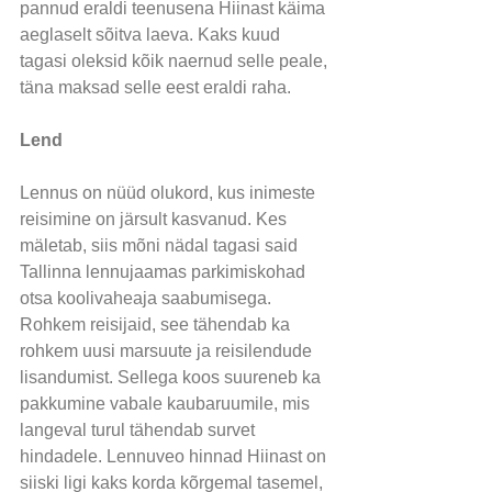
pannud eraldi teenusena Hiinast käima 
aeglaselt sõitva laeva. Kaks kuud 
tagasi oleksid kõik naernud selle peale, 
täna maksad selle eest eraldi raha.
Lend
Lennus on nüüd olukord, kus inimeste 
reisimine on järsult kasvanud. Kes 
mäletab, siis mõni nädal tagasi said 
Tallinna lennujaamas parkimiskohad 
otsa koolivaheaja saabumisega. 
Rohkem reisijaid, see tähendab ka 
rohkem uusi marsuute ja reisilendude 
lisandumist. Sellega koos suureneb ka 
pakkumine vabale kaubaruumile, mis 
langeval turul tähendab survet 
hindadele. Lennuveo hinnad Hiinast on 
siiski ligi kaks korda kõrgemal tasemel, 