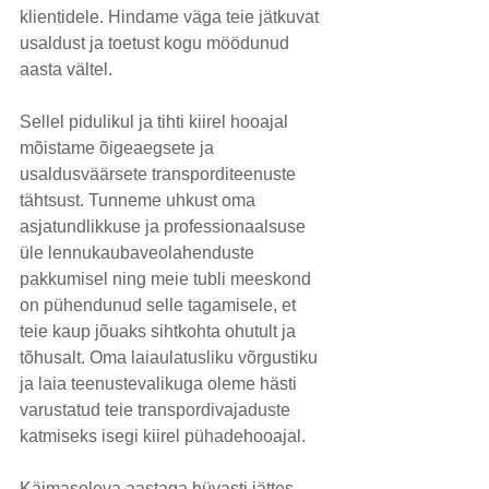
klientidele. Hindame väga teie jätkuvat 
usaldust ja toetust kogu möödunud 
aasta vältel.
Sellel pidulikul ja tihti kiirel hooajal 
mõistame õigeaegsete ja 
usaldusväärsete transporditeenuste 
tähtsust. Tunneme uhkust oma 
asjatundlikkuse ja professionaalsuse 
üle lennukaubaveolahenduste 
pakkumisel ning meie tubli meeskond 
on pühendunud selle tagamisele, et 
teie kaup jõuaks sihtkohta ohutult ja 
tõhusalt. Oma laiaulatusliku võrgustiku 
ja laia teenustevalikuga oleme hästi 
varustatud teie transpordivajaduste 
katmiseks isegi kiirel pühadehooajal.
Käimasoleva aastaga hüvasti jättes 