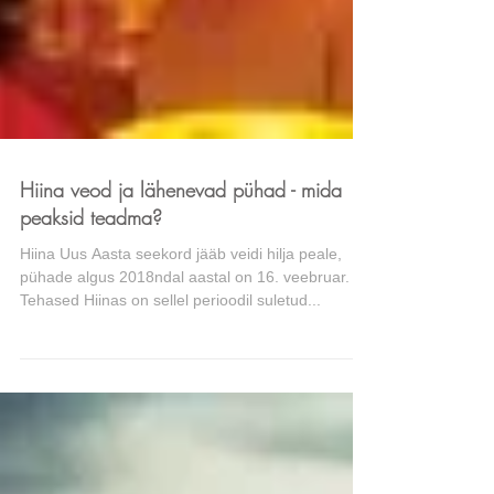
Hiina veod ja lähenevad pühad - mida
peaksid teadma?
Hiina Uus Aasta seekord jääb veidi hilja peale,
pühade algus 2018ndal aastal on 16. veebruar.
Tehased Hiinas on sellel perioodil suletud...