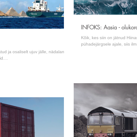
INFOKS: Aasia - olukor
Kõik, kes siin on jätnud Hiin
pühadejärgsele ajale, siis ilmse
d ja osaliselt ujuv jälle, nädalane
d....