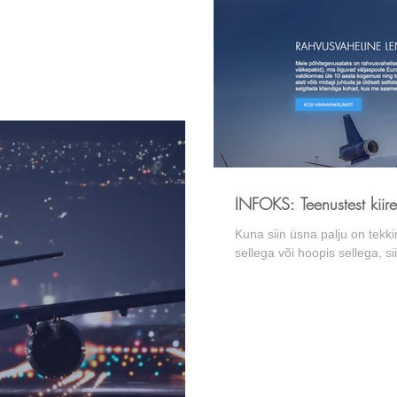
INFOKS: Teenustest kiire
Kuna siin üsna palju on tekki
sellega või hoopis sellega, siis