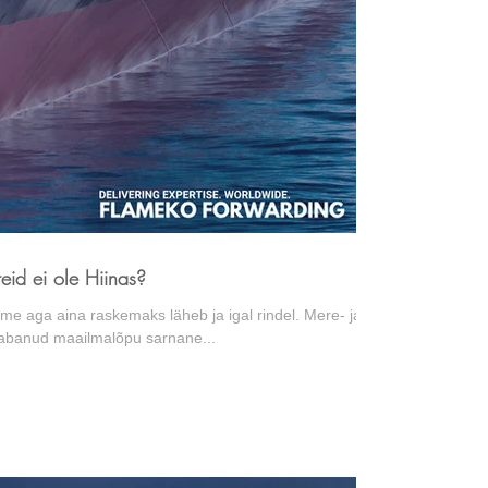
eid ei ole Hiinas?
me aga aina raskemaks läheb ja igal rindel. Mere- ja
 tabanud maailmalõpu sarnane...