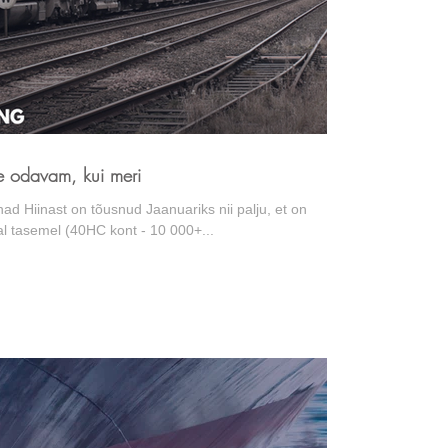
e odavam, kui meri
ad Hiinast on tõusnud Jaanuariks nii palju, et on
 tasemel (40HC kont - 10 000+...