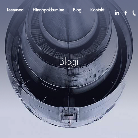
Teenused
Services
Hinnapakkumine
Rate request
Blogi
Contact
Kontakt
Blogi