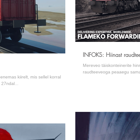
INFOKS: Hiinast raudte
Mereveo täiskonteinerite hinn
raudteeveoga peaaegu samal
enemas kiirelt, mis sellel korral
 27ndal...