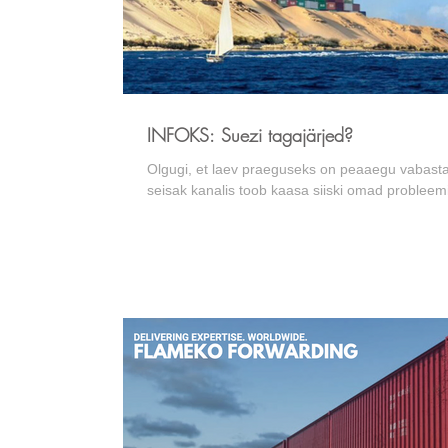
INFOKS: Suezi tagajärjed?
Olgugi, et laev praeguseks on peaaegu vabastatu
seisak kanalis toob kaasa siiski omad probleemi