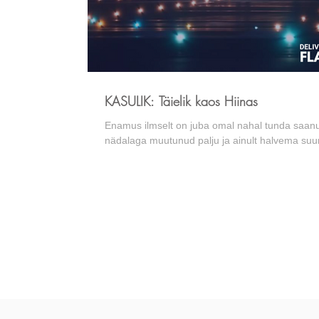
KASULIK: Täielik kaos Hiinas
Enamus ilmselt on juba omal nahal tunda saanud
nädalaga muutunud palju ja ainult halvema suu