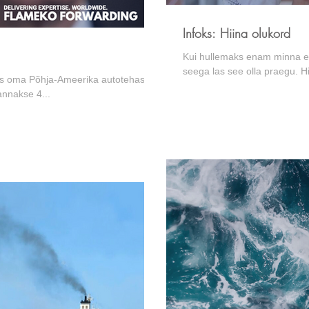
Infoks: Hiina olukord
Kui hullemaks enam minna ei 
seega las see olla praegu. Hii
us oma Põhja-Ameerika autotehastest
annakse 4...