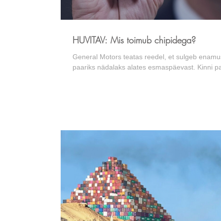
HUVITAV: Mis toimub chipidega?
General Motors teatas reedel, et sulgeb enam
paariks nädalaks alates esmaspäevast. Kinni p