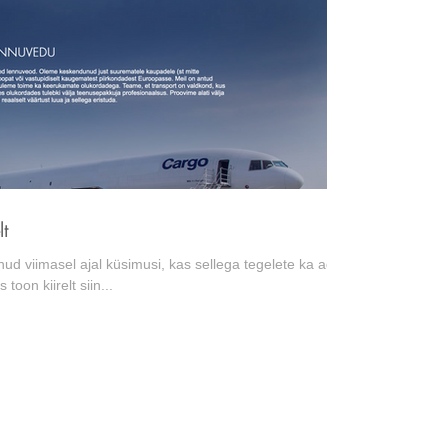
lt
nud viimasel ajal küsimusi, kas sellega tegelete ka aga
 toon kiirelt siin...