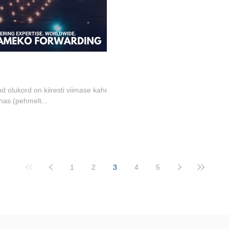
 olukord on kiiresti viimase kahe
nas (pehmelt...
1
2
3
4
5