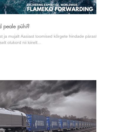
d peale pühi?
ast ja mujalt Aasiast toomised kõrgete hindade pärast
lt olukord nii kiirelt...