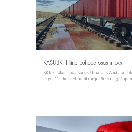
KASULIK: Hiina pühade osas infoks
Kõik kindlasti juba kursis Hiina Uus Aasta on läh
algab 11ndal veebruaril (neljapäev) ning lõppeb